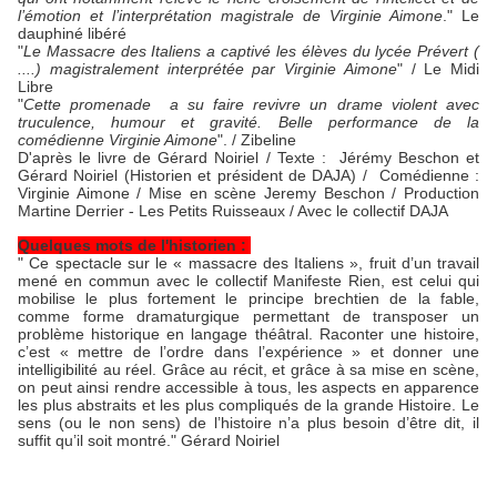
l’émotion et l’interprétation magistrale de Virginie Aimone
." Le
dauphiné libéré
"
Le Massacre des Italiens a captivé les élèves du lycée Prévert (
....) magistralement interprétée par Virginie Aimone
" / Le Midi
Libre
"
Cette promenade a su faire revivre un drame violent avec
truculence, humour et gravité. Belle performance de la
comédienne Virginie Aimone
". / Zibeline
D'après le livre de Gérard Noiriel / Texte : Jérémy Beschon et
Gérard Noiriel (Historien et président de DAJA) / Comédienne :
Virginie Aimone / Mise en scène Jeremy Beschon / Production
Martine Derrier - Les Petits Ruisseaux / Avec le collectif DAJA
Quelques mots de l'historien :
" Ce spectacle sur le « massacre des Italiens », fruit d’un travail
mené en commun avec le collectif Manifeste Rien, est celui qui
mobilise le plus fortement le principe brechtien de la fable,
comme forme dramaturgique permettant de transposer un
problème historique en langage théâtral. Raconter une histoire,
c’est « mettre de l’ordre dans l’expérience » et donner une
intelligibilité au réel. Grâce au récit, et grâce à sa mise en scène,
on peut ainsi rendre accessible à tous, les aspects en apparence
les plus abstraits et les plus compliqués de la grande Histoire. Le
sens (ou le non sens) de l’histoire n’a plus besoin d’être dit, il
suffit qu’il soit montré." Gérard Noiriel