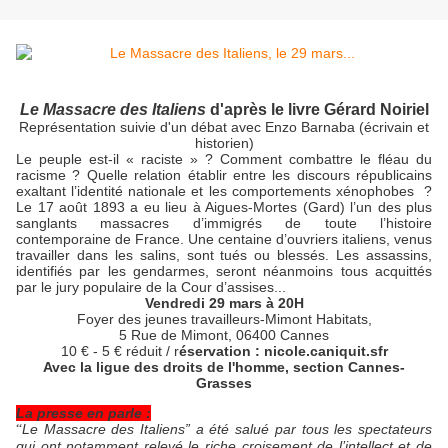
Le Massacre des Italiens
d'après le livre Gérard Noiriel
Représentation suivie d'un débat avec Enzo Barnaba (écrivain et
historien)
Le peuple est-il « raciste » ? Comment combattre le fléau du
racisme ? Quelle relation établir entre les discours républicains
exaltant l’identité nationale et les comportements xénophobes ?
Le 17 août 1893 a eu lieu à Aigues-Mortes (Gard) l’un des plus
sanglants massacres d’immigrés de toute l’histoire
contemporaine de France. Une centaine d’ouvriers italiens, venus
travailler dans les salins, sont tués ou blessés. Les assassins,
identifiés par les gendarmes, seront néanmoins tous acquittés
par le jury populaire de la Cour d’assises...
Vendredi 29 mars à 20H
Foyer des jeunes travailleurs-Mimont Habitats,
5 Rue de Mimont, 06400 Cannes
10 € - 5 € réduit / r
éservation : nicole.caniquit.sfr
Avec la ligue des droits de l'homme, section Cannes-
Grasses
La presse en parle :
Le Massacre des Italiens” a été salué par tous les spectateurs
“
qui ont notamment relevé le riche croisement de l’intellect et de