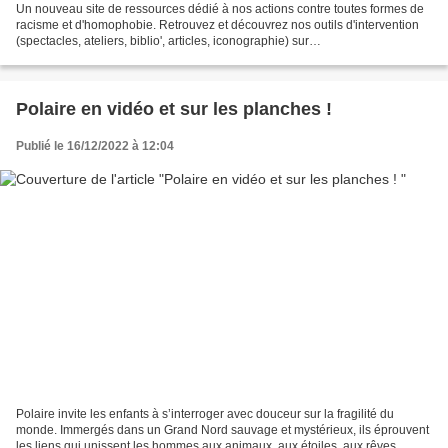
Un nouveau site de ressources dédié à nos actions contre toutes formes de
racisme et d'homophobie. Retrouvez et découvrez nos outils d'intervention
(spectacles, ateliers, biblio', articles, iconographie) sur
https://www.manifesterien-educ.com Un travail...
Polaire en vidéo et sur les planches !
Publié le 16/12/2022 à 12:04
Polaire invite les enfants à s’interroger avec douceur sur la fragilité du
monde. Immergés dans un Grand Nord sauvage et mystérieux, ils éprouvent
les liens qui unissent les hommes aux animaux, aux étoiles, aux rêves.