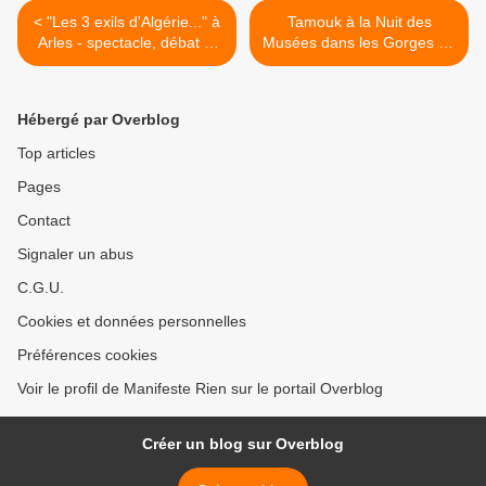
< "Les 3 exils d'Algérie..." à
Tamouk à la Nuit des
Arles - spectacle, débat et
Musées dans les Gorges du
atelier
Verdon >
Hébergé par Overblog
Top articles
Pages
Contact
Signaler un abus
C.G.U.
Cookies et données personnelles
Préférences cookies
Voir le profil de Manifeste Rien sur le portail Overblog
Créer un blog sur Overblog