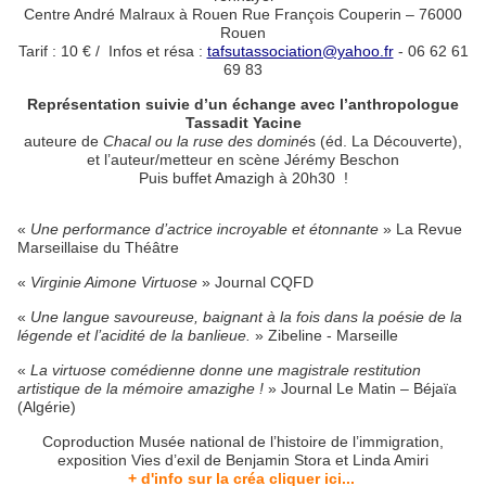
Centre André Malraux à Rouen Rue François Couperin – 76000
Rouen
Tarif : 10 € / Infos et résa :
tafsutassociation@yahoo.fr
- 06 62 61
69 83
Représentation suivie d’un échange avec l’anthropologue
Tassadit Yacine
auteure de
Chacal ou la ruse des dominé
s (éd. La Découverte),
et l’auteur/metteur en scène Jérémy Beschon
Puis buffet Amazigh à 20h30 !
«
Une performance d’actrice incroyable et étonnante
» La Revue
Marseillaise du Théâtre
«
Virginie Aimone Virtuose
» Journal CQFD
«
Une langue savoureuse, baignant à la fois dans la poésie de la
légende et l’acidité de la banlieue.
» Zibeline - Marseille
«
La virtuose comédienne donne une magistrale restitution
artistique de la mémoire amazighe !
» Journal Le Matin – Béjaïa
(Algérie)
Coproduction Musée national de l’histoire de l’immigration,
exposition Vies d’exil de Benjamin Stora et Linda Amiri
+ d'info sur la créa cliquer ici...