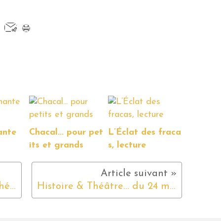
ante
Chacal... pour pet
L’Éclat des fraca
its et grands
s, lecture
BARAQUE DE FOIRE au Théâtre de Lenche
Histoire & Théâtre... du 24 mars au 2 avril