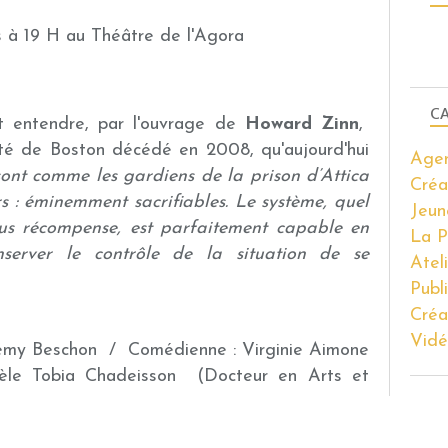
 à 19 H au Théâtre de l'Agora
CA
it entendre, par l'ouvrage de
Howard Zinn
,
ité de Boston décédé en 2008, qu'aujourd'hui
Age
sont comme les gardiens de la prison d’Attica
Créa
s : éminemment sacrifiables. Le système, quel
Jeun
ous récompense, est parfaitement capable en
La P
server le contrôle de la situation de se
Atel
Publ
Créa
Vidé
rémy Beschon / Comédienne : Virginie Aimone
èle Tobia Chadeisson (Docteur en Arts et