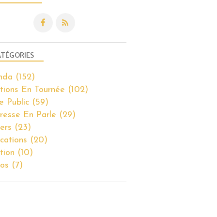
TÉGORIES
nda
(152)
tions En Tournée
(102)
e Public
(59)
resse En Parle
(29)
iers
(23)
ications
(20)
tion
(10)
os
(7)