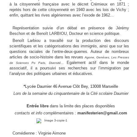
à la citoyenneté française avec le décret Crémieux en 1871 ;
rejetés hors de cette citoyenneté en 1940 avec les lois de Vichy ;
enfin, quittant les rives algériennes avec l’exode de 1962..
.
Représentation suivie d’un débat en présence de Jérémy
Beschon et
de Benoît LARBIOU, Docteur en science politique.
Benoît Larbiou a travaillé sur la production des discours
scientifiques et les catégorisations des immigrés, ainsi que sur les
questions raciales de l’entre-deux-guerres. Auteur de nombreux
articles de socio-histoire dans les revues
Agone, Genèses, Les Presses
...
Egalement actif dans le monde
de Sciences Po Paris, Diversité
associatif, il a poursuivi ses recherches sur l’immigration par
l’analyse des politiques urbaines et éducatives.
*
Lycée Daumier 46 Avenue Clôt Bey, 13008 Marseille
Lors de la semaine du cinquantenaire de la Cité scolaire Daumier
Entrée libre
dans la limite des places disponibles
contacts et info complémentaire
s :
manifesterien@
gmail.com
Comédienne : Virginie Aimone