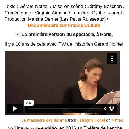
Texte : Gérard Noiriel / Mise en scène : Jérémy Beschon /
Comédienne : Virginie Aimone / Lumière : Cyrille Laurent /
Production Martine Derrier (Les Petits Ruisseaux) /
Documentaire sur France Culture
>>
La première version du spectacle, à Paris,
il y a 10 ans de cela avec ITW de l'historien Gérard Noiriel
Le massacre des Italiens
from
François Fogel
on
Vimeo
.
>>
Une
e vidéo
, en 2016 au Théâtre de Lenche
deuxièm