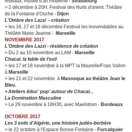
réseaux,
musée d'art moderne -
Strasbourg
> 2 décembre à 20H, Festival des Nuits d'orient,
Théâtre
de la Fontaine d'Ouche
-
Dijon
L'Ombre des Lazzi - création
> les 16, 17 et 18 décembre Festival les inovendables au
Théâtre Marie Jeanne -
Marseille
NOVEMBRE 2017
L'Ombre des Lazzi - résidence de création
> Du 2 au 10 novembre au LAM
-
Marseille
Chacal, la fable de l'exil
>
les 17 et 18 novembre à la MPT la Maurelle/Frais Vallon
à
Marseille
> les 21 et 22 novembre à
Manosque au théâtre Jean le
Bleu.
+ Ateliers éduc' pop' autour de Chacal...
La Domination Masculine
> Le 29 novembre à 18H30, avec Maelstrom -
Bordeaux
OCTOBRE 2017
Les 3 exils d'Algérie, une histoire judéo-berbère
> le 22 octobre à l'Espace Bonne Fontaine -
Forcalquier