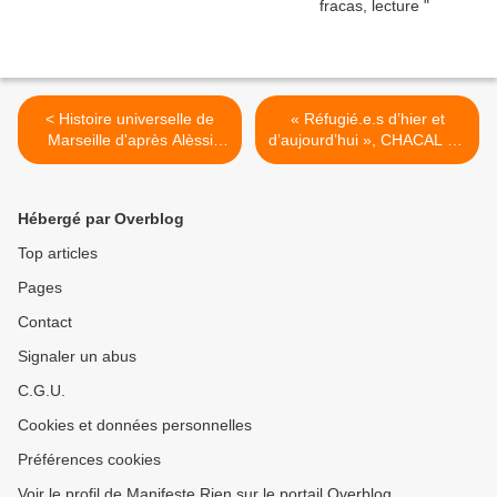
< Histoire universelle de
« Réfugié.e.s d’hier et
Marseille d'après Alèssi
d’aujourd’hui », CHACAL LA
Dell'Umbria (Agone)
FABLE DE L'EXIL... >
Hébergé par Overblog
Top articles
Pages
Contact
Signaler un abus
C.G.U.
Cookies et données personnelles
Préférences cookies
Voir le profil de Manifeste Rien sur le portail Overblog