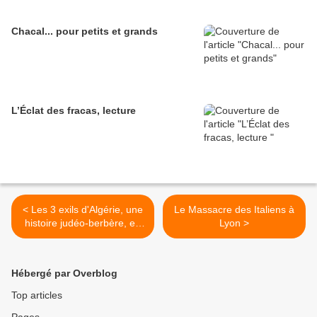
Chacal... pour petits et grands
L’Éclat des fracas, lecture
< Les 3 exils d'Algérie, une
Le Massacre des Italiens à
histoire judéo-berbère, en
Lyon >
lycée à Bordeaux
Hébergé par Overblog
Top articles