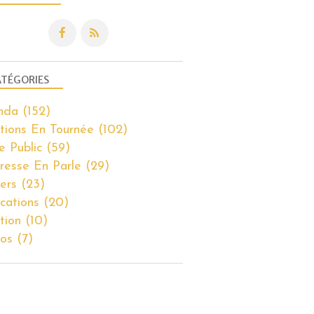
TÉGORIES
nda
(152)
tions En Tournée
(102)
e Public
(59)
resse En Parle
(29)
iers
(23)
ications
(20)
tion
(10)
os
(7)