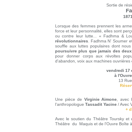
Sortie de rés
Fa
187
Lorsque des femmes prennent les armes (
force et leur personnalité, elles sont p
ou contre leur lutte... « Fadhma & L
révolutionnaires
. Fadhma N' Soumer et
souffle aux luttes populaires dont nou
poursuivre plus que jamais des deux 
pour donner corps aux révoltes popul
d'abandon, voix aux machines ouvrières e
vendredi 17 
à l'Ouvr
13 Rue
Réserv
Une pièce de
Virginie Aimone
, avec 
l'anthropologue
Tassadit Yacine
/ Avec V
+ d
Avec le soutien du Théâtre Toursky et 
Théâtre du Maquis et de l'Ouvre Boîte à