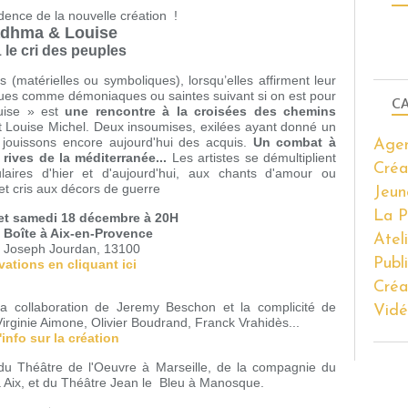
idence de la nouvelle création !
dhma & Louise
le cri des peuples
1
matérielles ou symboliques), lorsqu’elles affirment leur
erçues comme démoniaques ou saintes suivant si on est pour
CA
ouise » est
une rencontre à la croisées des chemins
 Louise Michel. Deux insoumises, exilées ayant donné un
s jouissons encore aujourd'hui des acquis.
Un combat à
Age
rives de la méditerranée...
Les artistes se démultiplient
Créa
aires d'hier et d'aujourd'hui, aux chants d'amour ou
t cris aux décors de guerre
Jeun
La P
et samedi 18 décembre à 20H
e Boîte à Aix-en-Provence
Atel
 Joseph Jourdan, 13100
Publ
ations en cliquant ici
Créa
la collaboration de Jeremy Beschon et la complicité de
Vidé
irginie Aimone, Olivier Boudrand, Franck Vrahidès...
'info sur la création
du Théâtre de l'Oeuvre à Marseille, de la compagnie du
 Aix, et du Théâtre Jean le Bleu à Manosque.