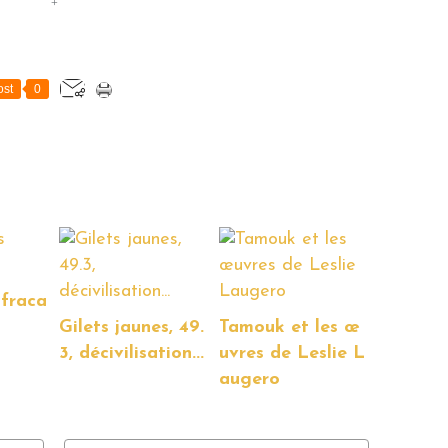
+
st
0
 fraca
Gilets jaunes, 49.
Tamouk et les œ
3, décivilisation...
uvres de Leslie L
augero