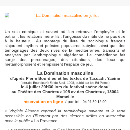
Un solo comique et savant où l'on retrouve l'employée et le
patron ; les relations mère-fils ; l'angoisse du mâle de ne pas être
à la hauteur... Au montage du livre du sociologue français
s’ajoutent mythes et poésies populaires kabyles, ainsi que des
témoignages des deux rives de la méditerranée, transcrits et
analysés par l’anthropologue algérienne. La comédienne fait
surgir des personnages, des situations, des lieux qui
métamorphosent et remplissent l'espace de jeu.
La Domination masculine
d'après Pierre Bourdieu et les textes de Tassadit Yacine
(extraits Bourdieu © Ed du Seuil, 1998, publié par les Ed Points)
le 4 juillet 20H30 lors du festival scène docu'
au Théâtre des Chartreux
105 av des Chartreux, 13004
Marseille
réservation en ligne
/ par tel :
04 91 50 18 90
«
Virginie Aimone reprend la terminologie savante et la rend
accessible en l'illustrant par des sketchs drôles en interaction
avec le public
» La Provence