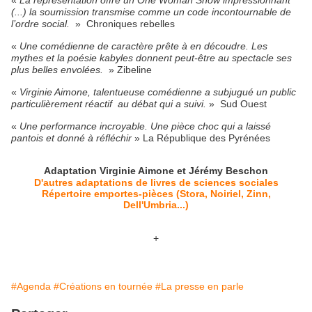
«
La représentation offre un One Woman Show impressionnant
(...) la soumission transmise comme un code incontournable de
l’ordre social.
» Chroniques rebelles
«
Une comédienne de caractère prête à en découdre. Les
mythes et la poésie kabyles donnent peut-être au spectacle ses
plus belles envolées.
» Zibeline
«
Virginie Aimone, talentueuse comédienne a subjugué un public
particulièrement réactif au débat qui a suivi.
» Sud Ouest
«
Une performance incroyable. Une pièce choc qui a laissé
pantois et donné à réfléchir
» La République des Pyrénées
Adaptation Virginie Aimone et Jérémy Beschon
D'autres adaptations de livres de sciences sociales
Répertoire emportes-pièces (Stora, Noiriel, Zinn,
Dell'Umbria...)
+
#Agenda
#Créations en tournée
#La presse en parle