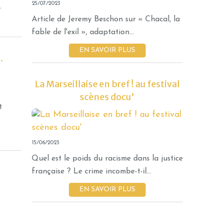
25/07/2023
.
Article de Jeremy Beschon sur « Chacal, la
fable de l'exil », adaptation...
EN SAVOIR PLUS
.
AGENDA
La Marseillaise en bref ! au festival
CRÉATIONS EN TOURNÉE
scènes docu'
JEUNE PUBLIC
t
ATELIERS
15/06/2023
Quel est le poids du racisme dans la justice
française ? Le crime incombe-t-il...
EN SAVOIR PLUS