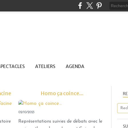
SPECTACLES
ATELIERS
AGENDA
acine
Homo ça coince...
R
CRÉATIONS EN TOURNÉE
02/10/2023
JEUNE PUBLIC
AGENDA
stoire
Représentations suivies de débats avec le
SU