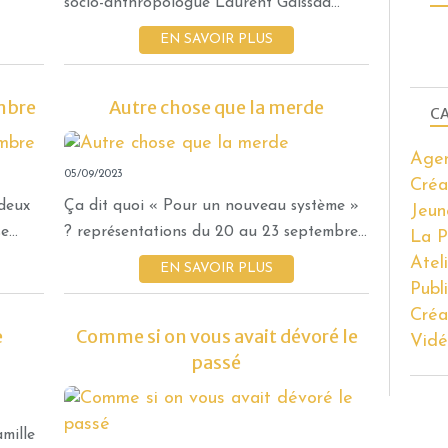
socio-anthropologue Laurent Gaissad...
EN SAVOIR PLUS
mbre
Autre chose que la merde
CA
AGENDA
Age
05/09/2023
CRÉATIONS EN TOURNÉE
Créa
 deux
Ça dit quoi « Pour un nouveau système »
Jeun
...
? représentations du 20 au 23 septembre...
La P
Atel
EN SAVOIR PLUS
Publ
Créa
e
Comme si on vous avait dévoré le
Vidé
passé
CRÉATIONS EN TOURNÉE
AGENDA
mille