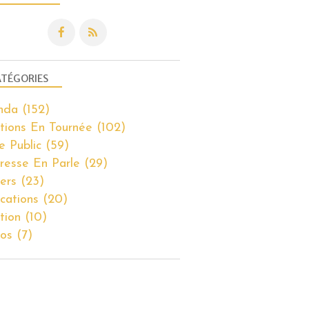
TÉGORIES
PUBLICATIONS
nda
(152)
tions En Tournée
(102)
e Public
(59)
resse En Parle
(29)
iers
(23)
ications
(20)
tion
(10)
os
(7)
PUBLICATIONS