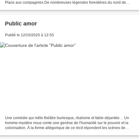
Place aux compagnies De nombreuses légendes forestières du nord de
l'Europe ont nommé le Hêtre, l'arbre...
Public amor
Publié le 12/10/2025 à 12:55
Une comédie qui mêle théâtre burlesque, réalisme et fable déjantée… Un
homme-mystère nous conte une genèse de l'humanité sur le pouvoir et la
colonisation. À la forme allégorique de ce récit répondent les scènes de
notre actualité matinée de racisme et...