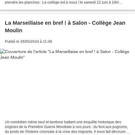
prendre les planches : Le collège est à nous ! le samedi 22 juin à 18H
Création partagée avec Le Valdocco, association...
La Marseillaise en bref ! à Salon - Collège Jean
Moulin
Publié le 28/05/2024 à 11:48
Un comédien mène seul et tambour battant une enquête historique des
origines de la Première Guerre Mondiale à nos jours : du foot aux pogroms,
du poids de l'histoire coloniale à la crise des migrants. Il nous fait découvrir