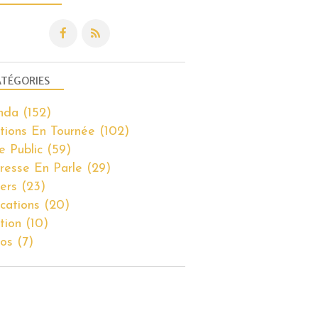
AGENDA
TÉGORIES
nda
(152)
CRÉATION
tions En Tournée
(102)
CRÉATIONS EN TOURNÉE
e Public
(59)
resse En Parle
(29)
iers
(23)
ications
(20)
tion
(10)
os
(7)
ATELIERS
CRÉATION