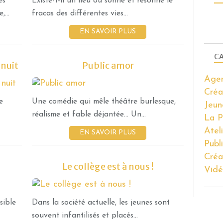
es
Existe-t-il un lieu où sonne et résonne le
LA PRESSE EN PARLE
...
fracas des différentes vies...
EN SAVOIR PLUS
CA
 nuit
Public amor
Age
CRÉATION
Créa
CRÉATIONS EN TOURNÉE
e
Une comédie qui mêle théâtre burlesque,
Jeun
réalisme et fable déjantée… Un...
La P
Atel
EN SAVOIR PLUS
Publ
Créa
Le collège est à nous !
Vidé
ATELIERS
CRÉATION
sible
Dans la société actuelle, les jeunes sont
souvent infantilisés et placés...