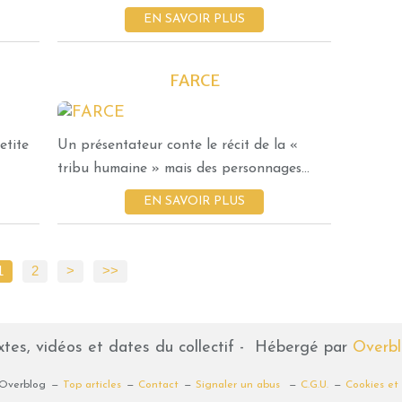
EN SAVOIR PLUS
FARCE
CRÉATION
etite
Un présentateur conte le récit de la «
tribu humaine » mais des personnages...
EN SAVOIR PLUS
1
2
>
>>
xtes, vidéos et dates du collectif - Hébergé par
Overb
 Overblog
Top articles
Contact
Signaler un abus
C.G.U.
Cookies et